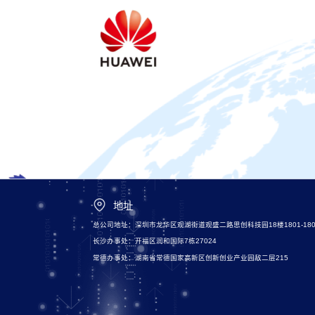
地址
总公司地址：深圳市龙华区观湖街道观盛二路思创科技园18楼1801-180
长沙办事处：开福区润和国际7栋27024
常德办事处：湖南省常德国家高新区创新创业产业园敌二层215