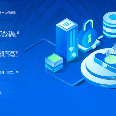
综合管理质量
方可进入学校，做
人员进行严格预
栏等禁区进行实
预警。学校食堂
厨师帽佩戴检
瞌睡，站立，举
等