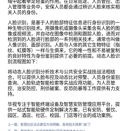
域中起着举足轻重的作用。在日常巡逻、人员管控、出
入管理等业务中，安保人员都会通过辨识人脸来核实相
关人员的身份。
人脸识别，是基于人的脸部特征信息进行身份识别的一
种生物识别技术。用摄像机或摄像头采集含有人脸的图
像或视频流，并自动在图像中检测和跟踪人脸，进而对
检测到的人脸进行脸部的一系列相关技术，通常也叫做
人像识别、面部识别。人脸与人体的其它生物特征（指
纹、虹膜等）一样与生俱来，它的唯一性和不易被复制
的良好特性为身份鉴别提供了必要的前提。动态人脸识
别流程图如下：
将动态人脸识别分析技术与公共安全实战技战法相结
合，可以提供人脸布控及动态比对预警、人员身份鉴别
查询、人脸轨迹智能检索等实战应用功能，为人员管
控、治安防控、刑侦破案、反恐防暴等工作提供有力支
持。
华视专注于智能终端设备及智慧安防管理应用平台，提
供一站式智能软硬件定制解决方案，已有安防、餐饮、
园区、酒店、社区、校园、门店等行业的成功案例。
上一篇：
智慧社区试点建设方向明确，各地加大探索“油门”