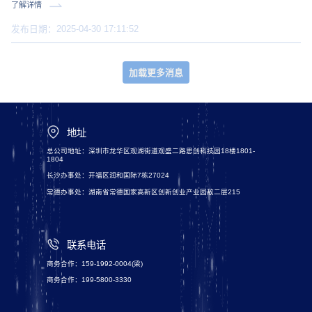
排，结合我司实际情况，现将五一劳动节期间
了解详情
服务时间调整通知如下： 放假时间 2025年5月
1日（星期四）至2025年5月5日（星期一 。
发布日期：2025-04-30 17:11:52
加载更多消息
地址
总公司地址：深圳市龙华区观湖街道观盛二路思创科技园18楼1801-
1804
长沙办事处：开福区润和国际7栋27024
常德办事处：湖南省常德国家高新区创新创业产业园敌二层215
联系电话
商务合作：159-1992-0004(梁)
商务合作：199-5800-3330