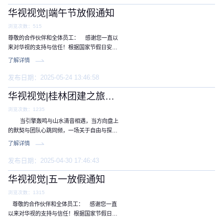
。
华视视觉|端午节放假通知
浏览次数：515
尊敬的合作伙伴和全体员工： 感谢您一直以
来对华视的支持与信任！根据国家节假日安
排，结合我司实际情况，现将五一劳动节期间
了解详情
服务时间调整通知如下： 放假时间 2025年5
月31日（星期六）至2025年6月2日（星期一
发布日期：2025-05-24 13:46:58
。
华视视觉|桂林团建之旅：山水间的团队情谊
浏览次数：1235
当引擎轰鸣与山水清音相遇，当方向盘上
的默契与团队心跳同频，一场关于自由与探索
的旅程就此启程。 2025年4月25日–4月27
了解详情
日，华视公司18余名伙伴组成自驾车队，穿越
550公里山河，以 。
发布日期：2025-04-30 17:46:43
华视视觉|五一放假通知
浏览次数：1315
尊敬的合作伙伴和全体员工： 感谢您一直
以来对华视的支持与信任！根据国家节假日安