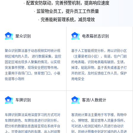
· 配置安防联动，完善预警机制，提高响应速度
· 监管物业员工，提升员工工作质量
· 完善能耗管理系统，减员增效
聚众识别
电表箱状态识别
聚众识别算法基于动态视频实时统计视
基于人工智能视觉分析，用以识别小区
频区域内的人员， 进行数据采集，监控
（主要是老旧小区），街道，住户门前
固定区域出现多人聚集的情况，以实现
的电表箱，识别电表箱有破损，生锈，
突发事件预警，现场安全把控等作用。
掉漆，粘贴异物，盖子丢失或者盖子打
主要用于商场门口，体育馆门口，小巷
开的状况，及时反馈给工作人员，保护
街道等小场所
用电安全
车牌识别
客流/人数统计
车牌识别算法采用深度学习的方式可对
客流统计算法主要用于写字楼、购物中
车牌的颜色、车牌信息进行识别分析，
心、博物馆、展览馆等人流量多场所，
把分析的数据信息直接呈现在系统平台
可对进入检测区域的人员进行自动识
上，可查询区域内的车牌、出入时间等
别，并统计图像中划定区域内的人员进