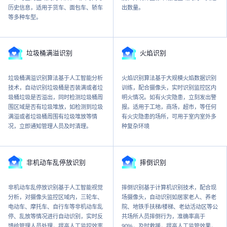
历史信息，适用于货车、面包车、轿车
出数量。
等多种车型。
垃圾桶满溢识别
火焰识别
垃圾桶满溢识别算法基于人工智能分析
火焰识别算法基于大规模火焰数据识别
技术，自动识别垃圾桶是否装满或者垃
训练，配合摄像头，实时识别监控区内
圾桶垃圾是否溢出，同时检测垃圾桶周
明火情况。如有火灾隐患，立刻发出警
围区域是否有垃圾堆放，如检测到垃圾
报。适用于工地，商场，超市，等任何
满溢或者垃圾桶周围有垃圾堆放等情
有火灾隐患的场所，可用于室内室外多
况，立即通知管理人员及时清理。
种复杂环境
非机动车乱停放识别
摔倒识别
非机动车乱停放识别基于人工智能视觉
摔倒识别基于计算机识别技术，配合现
分析，对摄像头监控区域内，三轮车、
场摄像头，自动识别如居家老人、养老
电动车、摩托车、自行车等非机动车乱
院、地铁手扶梯/楼梯、老幼活动区等公
停、乱放等情况进行自动识别，实时反
共场所人员摔倒行为，准确率高于
馈给管理人员处理，提高人工监控效率
90%，及时救援，提高人工监管效果，