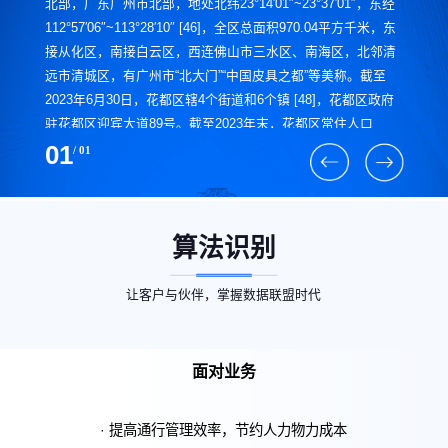
北部，广东广州市北部，地处北纬23°14′01″~23°37′01″，东经
112°57′06″~113°28′10″ [46]，全区总面积970.04平方千米，东
接从化区，南接白云区，西连佛山市三水区、南海区，北邻清
远市清城区，有广州市“北大门”“中国皮具之都”等美称。截至
2023年6月30日，花都区辖4个街道和6个镇 [48]，花都区政府
驻花都区迎宾大道89号。截至2023年末，花都区常住人口
172.87万人，户籍人口90.54万人。
01
/ 01
算法识别
让客户与伙伴，掌握数据联盟时代
面对业务
· 提高通行管理效率，节约人力物力成本