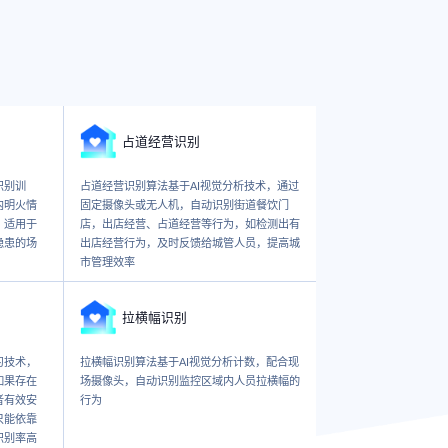
占道经营识别
识别训
占道经营识别算法基于AI视觉分析技术，通过
内明火情
固定摄像头或无人机，自动识别街道餐饮门
。适用于
店，出店经营、占道经营等行为，如检测出有
隐患的场
出店经营行为，及时反馈给城管人员，提高城
市管理效率
拉横幅识别
习技术，
拉横幅识别算法基于AI视觉分析计数，配合现
如果存在
场摄像头，自动识别监控区域内人员拉横幅的
者有效安
行为
只能依靠
识别率高