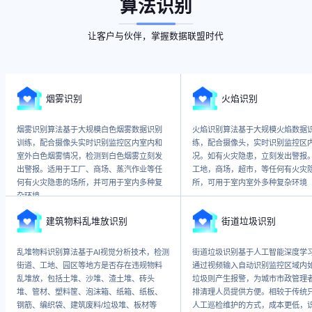
算法识别
让客户与伙伴，掌握数据联盟时代
烟雾识别
火焰识别
烟雾识别算法基于大规模白色烟雾数据识别
火焰识别算法基于大规模火焰数据
训练，配合摄像头实时识别监控区内室内和
练，配合摄像头，实时识别监控区
室外白色烟雾情况，检测到白色烟雾立刻发
况。如有火灾隐患，立刻发出警报
出警报。适用于工厂、商场、蒸汽作业等任
工地，商场，超市，等任何有火灾
何有火灾隐患的场所，并可用于室内多种复
所，可用于室内室外多种复杂环境
杂环境
建筑物料乱堆放识别
街道垃圾识别
乱堆物料识别算法基于AI视觉分析技术，检测
街道垃圾识别基于人工智能深度学
街道、工地、园区等地方是否存在违规物料
通过视频输入自动识别监控区域内
乱堆放，包括土堆、沙堆、渣土堆、砖头
垃圾则产生报警，为城市市政管理
堆、管材、塑料筐、泡沫箱、纸箱、纸板、
排清理人员提供方便。相较于传统
钢筋、编织袋、建筑废料/垃圾堆、板材等
人工巡检维护的方式，成本更低，