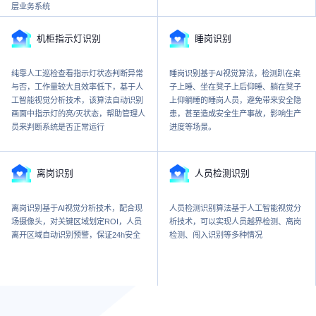
层业务系统
机柜指示灯识别
睡岗识别
纯靠人工巡检查看指示灯状态判断异常
睡岗识别基于AI视觉算法，检测趴在桌
与否，工作量较大且效率低下，基于人
子上睡、坐在凳子上后仰睡、躺在凳子
工智能视觉分析技术，该算法自动识别
上仰躺睡的睡岗人员，避免带来安全隐
画面中指示灯的亮/灭状态，帮助管理人
患，甚至造成安全生产事故，影响生产
员来判断系统是否正常运行
进度等场景。
离岗识别
人员检测识别
离岗识别基于AI视觉分析技术，配合现
人员检测识别算法基于人工智能视觉分
场摄像头，对关键区域划定ROI，人员
析技术，可以实现人员越界检测、离岗
离开区域自动识别预警，保证24h安全
检测、闯入识别等多种情况