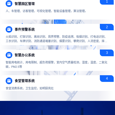
1
智慧园区管理
人、车管理、访客管理，可视化管理，智能设备管理，算法管理。
2
事件预警系统
火焰识别、打架识别、离岗识别、周界预警、防疫追溯、吸烟识别、打电话识别、
工衣识别、车牌识别、消防通道堵塞识别、烟雾识别、攀爬识别、人流密度、摔倒
识别，体温监测，）园区相关介绍，重点介绍火焰，当园区发生明火或烟雾，平台
及时预警，当推送无人响应，平台再次识别推送预警时，进行一级警报，电话及短
3
信推送给后台设置相关管理者。
智慧办公系统
智能用电统计、用电限制、超负荷报警，室内空气质量检测，湿度，温度，二氧化
碳，PM2.5等
4
食堂管理系统
食堂消费系统，卫生监控，如明厨亮灶