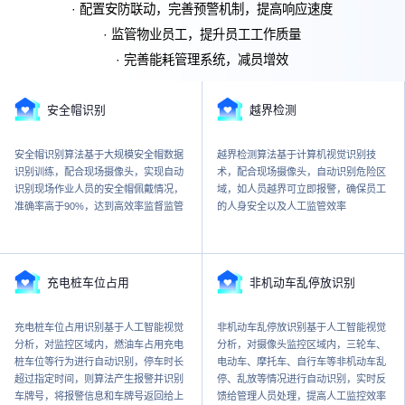
· 配置安防联动，完善预警机制，提高响应速度
· 监管物业员工，提升员工工作质量
· 完善能耗管理系统，减员增效
安全帽识别
越界检测
安全帽识别算法基于大规模安全帽数据
越界检测算法基于计算机视觉识别技
识别训练，配合现场摄像头，实现自动
术，配合现场摄像头，自动识别危险区
识别现场作业人员的安全帽佩戴情况，
域，如人员越界可立即报警，确保员工
准确率高于90%，达到高效率监督监管
的人身安全以及人工监管效率
充电桩车位占用
非机动车乱停放识别
充电桩车位占用识别基于人工智能视觉
非机动车乱停放识别基于人工智能视觉
分析，对监控区域内，燃油车占用充电
分析，对摄像头监控区域内，三轮车、
桩车位等行为进行自动识别，停车时长
电动车、摩托车、自行车等非机动车乱
超过指定时间，则算法产生报警并识别
停、乱放等情况进行自动识别，实时反
车牌号，将报警信息和车牌号返回给上
馈给管理人员处理，提高人工监控效率